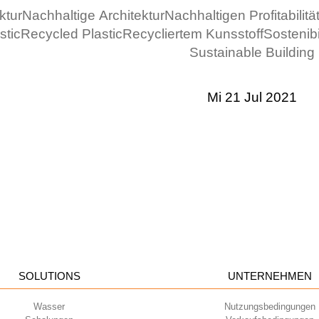
ktur
Nachhaltige Architektur
Nachhaltigen Profitabilitä
stic
Recycled Plastic
Recycliertem Kunsstoff
Sostenibi
Sustainable Building
Mi 21 Jul 2021
SOLUTIONS
UNTERNEHMEN
Wasser
Nutzungsbedingungen