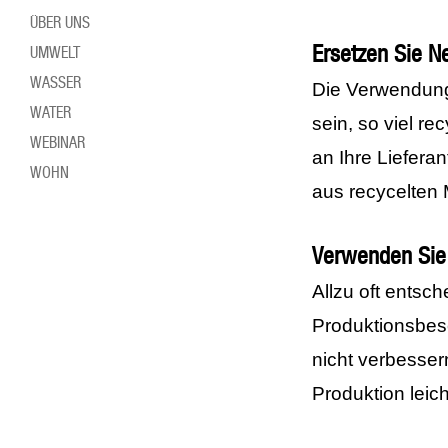
ÜBER UNS
Ersetzen Sie N
UMWELT
WASSER
Die Verwendung v
WATER
sein, so viel r
WEBINAR
an Ihre Liefera
WOHN
aus recycelten 
Verwenden Sie 
Allzu oft entsc
Produktionsbes
nicht verbessern
Produktion leic