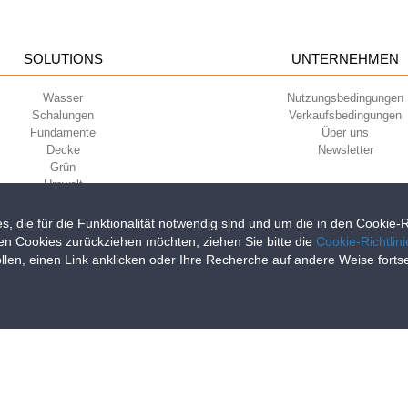
SOLUTIONS
UNTERNEHMEN
Wasser
Nutzungsbedingungen
Schalungen
Verkaufsbedingungen
Fundamente
Über uns
Decke
Newsletter
Grün
Umwelt
Sport
s, die für die Funktionalität notwendig sind und um die in den Cookie
en Cookies zurückziehen möchten, ziehen Sie bitte die
Cookie-Richtlin
llen, einen Link anklicken oder Ihre Recherche auf andere Weise fort
iri della Libertà, 6/8 - 35010 Grantorto (Padova) ITALY - Tel
+39 049 9490289
0284 - R.E.A. n. 300667 P.IVA e C.F. 03285310284 | Cap. Soc. Euro 2.000.00