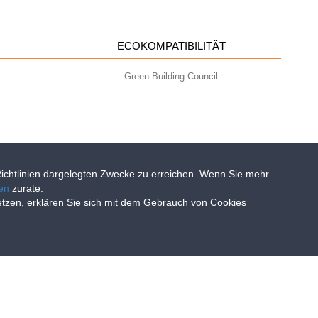
ECOKOMPATIBILITÄT
Green Building Council
-Richtlinien dargelegten Zwecke zu erreichen. Wenn Sie mehr
ien
zurate.
setzen, erklären Sie sich mit dem Gebrauch von Cookies
- info@geoplastglobal.com
0 i.v. |
PRIVACY POLICY