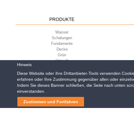
PRODUKTE
Wasser
Schalungen
Fundamente
Decke
Grün
Umwelt
Hinweis
Sport
Diese Website oder ihre Drittanbieter-Tools verwenden Cookie
erfahren oder Ihre Zustimmung gegenüber allen oder einzeln
Indem Sie dieses Banner schließen, die Seite nach unten scro
Geoplast S.p.A.
| Via Mart
einverstanden.
Reg. Impr. PD. n. 0328531
Zustimmen und Fortfahren