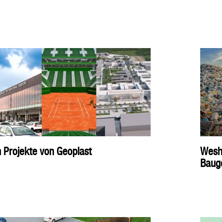
n Projekte von Geoplast
Wesha
Baug