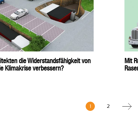
tekten die Widerstandsfähigkeit von
Mit R
ie Klimakrise verbessern?
Rase
1
2