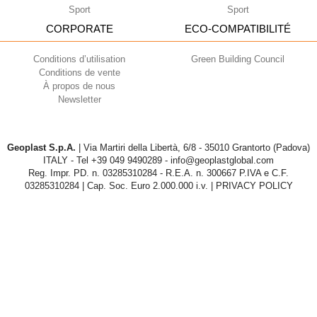
Sport
Sport
CORPORATE
ECO-COMPATIBILITÉ
Conditions d’utilisation
Green Building Council
Conditions de vente
À propos de nous
Newsletter
Geoplast S.p.A.
| Via Martiri della Libertà, 6/8 - 35010 Grantorto (Padova)
ITALY - Tel
+39 049 9490289
- info@geoplastglobal.com
Reg. Impr. PD. n. 03285310284 - R.E.A. n. 300667 P.IVA e C.F.
03285310284 | Cap. Soc. Euro 2.000.000 i.v. |
PRIVACY POLICY