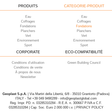
PRODUITS
CATEGORIE-PRODUIT
Eau
Eau
Coffrages
Coffrages
Fondations
Fondations
Planchers
Planchers
Vert
Vert
Environnement
Environnement
Sport
Sport
CORPORATE
ECO-COMPATIBILITÉ
Conditions d’utilisation
Green Building Council
Conditions de vente
À propos de nous
Newsletter
Geoplast S.p.A.
| Via Martiri della Libertà, 6/8 - 35010 Grantorto (Padova)
ITALY - Tel
+39 049 9490289
- info@geoplastglobal.com
Reg. Impr. PD. n. 03285310284 - R.E.A. n. 300667 P.IVA e C.F.
03285310284 | Cap. Soc. Euro 2.000.000 i.v. |
PRIVACY POLICY