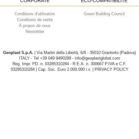
CORPORATE
ECO-COMPATIBILITÉ
Conditions d’utilisation
Green Building Council
Conditions de vente
À propos de nous
Newsletter
Geoplast S.p.A.
| Via Martiri della Libertà, 6/8 - 35010 Grantorto (Padova)
ITALY - Tel
+39 049 9490289
- info@geoplastglobal.com
Reg. Impr. PD. n. 03285310284 - R.E.A. n. 300667 P.IVA e C.F.
03285310284 | Cap. Soc. Euro 2.000.000 i.v. |
PRIVACY POLICY