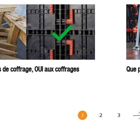
de coffrage, OUI aux coffrages
Que p
1
2
3