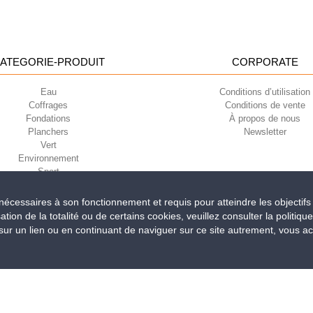
ATEGORIE-PRODUIT
CORPORATE
Eau
Conditions d’utilisation
Coffrages
Conditions de vente
Fondations
À propos de nous
Planchers
Newsletter
Vert
Environnement
Sport
t nécessaires à son fonctionnement et requis pour atteindre les objectifs
sation de la totalité ou de certains cookies, veuillez consulter la politiqu
iri della Libertà, 6/8 - 35010 Grantorto (Padova) ITALY - Tel
+39 049 9490289
r un lien ou en continuant de naviguer sur ce site autrement, vous acce
0284 - R.E.A. n. 300667 P.IVA e C.F. 03285310284 | Cap. Soc. Euro 2.000.00