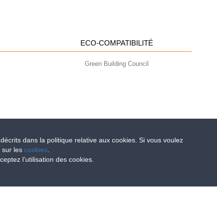
ECO-COMPATIBILITÉ
Green Building Council
 décrits dans la politique relative aux cookies. Si vous voulez
e sur les
cookies
.
- info@geoplastglobal.com
ptez l’utilisation des cookies.
0 i.v. |
PRIVACY POLICY