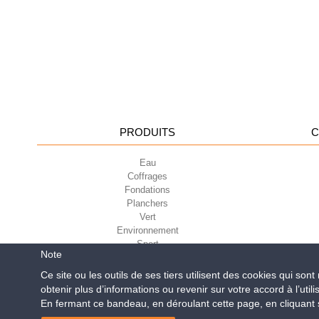
PRODUITS
C
Eau
Coffrages
Fondations
Planchers
Vert
Environnement
Sport
Note
Ce site ou les outils de ses tiers utilisent des cookies qui son
obtenir plus d’informations ou revenir sur votre accord à l’utili
Geoplast S.p.A.
| Via Mart
En fermant ce bandeau, en déroulant cette page, en cliquant su
Reg. Impr. PD. n. 0328531
En Sant’Anton