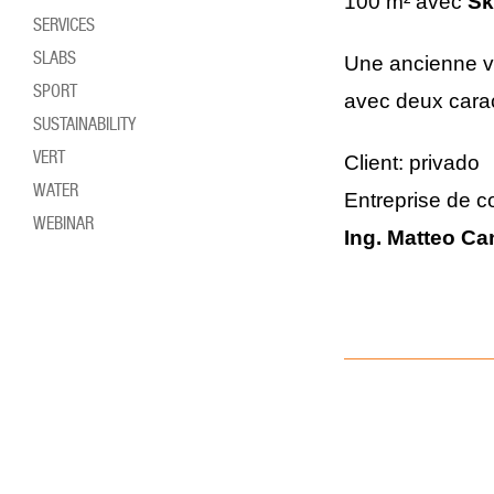
100 m² avec
Sk
SERVICES
SLABS
Une ancienne vil
SPORT
avec deux carac
SUSTAINABILITY
VERT
Client: privado
WATER
Entreprise de co
WEBINAR
Ing. Matteo Ca