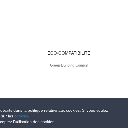
ECO-COMPATIBILITÉ
Green Building Council
 décrits dans la politique relative aux cookies. Si vous voulez
e sur les
cookies
.
- info@geoplastglobal.com
ptez l’utilisation des cookies.
0 i.v. |
PRIVACY POLICY
 POUSSE DANS LE MOYEN-ORIENT GRÂCE