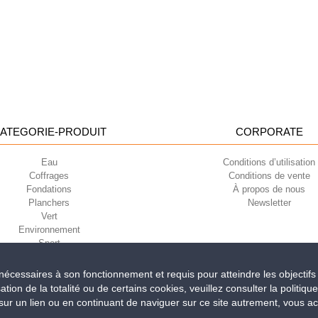
ATEGORIE-PRODUIT
CORPORATE
Eau
Conditions d’utilisation
Coffrages
Conditions de vente
Fondations
À propos de nous
Planchers
Newsletter
Vert
Environnement
Sport
t nécessaires à son fonctionnement et requis pour atteindre les objectifs
sation de la totalité ou de certains cookies, veuillez consulter la politiqu
iri della Libertà, 6/8 - 35010 Grantorto (Padova) ITALY - Tel
+39 049 9490289
r un lien ou en continuant de naviguer sur ce site autrement, vous acce
0284 - R.E.A. n. 300667 P.IVA e C.F. 03285310284 | Cap. Soc. Euro 2.000.00
LE DESIGN
io Abate une histoire de valorisation des