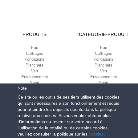
PRODUITS
CATEGORIE-PRODUIT
Eau
Eau
Coffrages
Coffrages
Fondations
Fondations
Planchers
Planchers
Vert
Vert
Environnement
Environnement
Sport
Sport
Note
CORPORATE
ECO-COMPATIBILITÉ
Ce site ou les outils de ses tiers utilisent des cookies
qui sont nécessaires à son fonctionnement et requis
Conditions d’utilisation
Green Building Council
pour atteindre les objectifs décrits dans la politique
Conditions de vente
relative aux cookies. Si vous voulez obtenir plus
À propos de nous
d’informations ou revenir sur votre accord à
Newsletter
l’utilisation de la totalité ou de certains cookies,
veuillez consulter la politique sur les
cookies
.