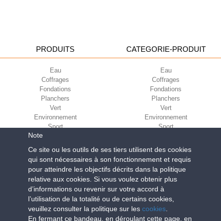
PRODUITS
CATEGORIE-PRODUIT
Eau
Eau
Coffrages
Coffrages
Fondations
Fondations
Planchers
Planchers
Vert
Vert
Environnement
Environnement
Sport
Sport
Note
CORPORATE
ECO-COMPATIBILITÉ
Ce site ou les outils de ses tiers utilisent des cookies
qui sont nécessaires à son fonctionnement et requis
Conditions d’utilisation
Green Building Council
pour atteindre les objectifs décrits dans la politique
Conditions de vente
relative aux cookies. Si vous voulez obtenir plus
À propos de nous
d’informations ou revenir sur votre accord à
Newsletter
l’utilisation de la totalité ou de certains cookies,
veuillez consulter la politique sur les
cookies
.
En fermant ce bandeau, en déroulant cette page, en