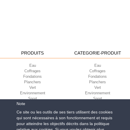
PRODUITS
CATEGORIE-PRODUIT
Eau
Eau
Coffrages
Coffrages
Fondations
Fondations
Planchers
Planchers
Vert
Vert
Environnement
Environnement
Sport
Sport
Note
CORPORATE
ECO-COMPATIBILITÉ
Ce site ou les outils de ses tiers utilisent des cookies
qui sont nécessaires à son fonctionnement et requis
Conditions d’utilisation
Green Building Council
pour atteindre les objectifs décrits dans la politique
Conditions de vente
relative aux cookies. Si vous voulez obtenir plus
À propos de nous