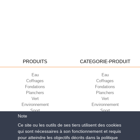
PRODUITS
CATEGORIE-PRODUIT
Eau
Eau
Coffrages
Coffrages
Fondations
Fondations
Planchers
Planchers
Vert
Vert
Environnement
Environnement
Sport
Sport
Note
CORPORATE
ECO-COMPATIBILITÉ
Ce site ou les outils de ses tiers utilisent des cookies
qui sont nécessaires à son fonctionnement et requis
Conditions d’utilisation
Green Building Council
pour atteindre les objectifs décrits dans la politique
Conditions de vente