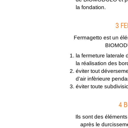
la fondation.
3 F
Fermagetto est un élé
BIOMODU
la fermeture laterale 
la réalisation des bo
éviter tout déversem
d’air infèrieure penda
éviter toute subdivisi
4 
Ils sont des éléments
après le durcisseme