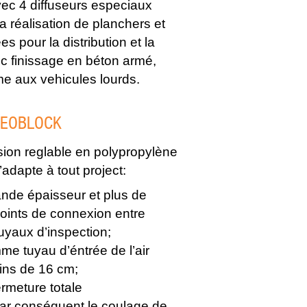
ec 4 diffuseurs especiaux
a réalisation de planchers et
s pour la distribution et la
vec finissage en béton armé,
e aux vehicules lourds.
GEOBLOCK
sion reglable en polypropylène
’adapte à tout project:
ande épaisseur et plus de
points de connexion entre
yaux d’inspection;
omme tuyau d’éntrée de l’air
ins de 16 cm;
fermeture totale
r conséquent le coulage de