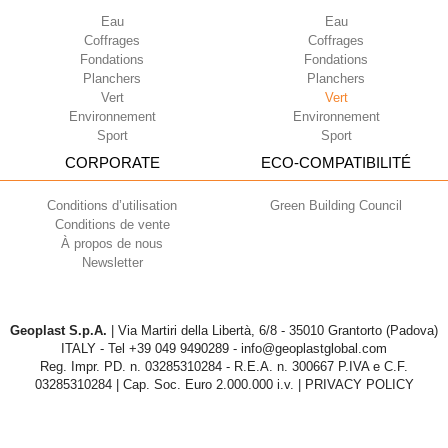
Eau
Eau
Coffrages
Coffrages
Fondations
Fondations
Planchers
Planchers
Vert
Vert
Environnement
Environnement
Sport
Sport
CORPORATE
ECO-COMPATIBILITÉ
Conditions d’utilisation
Green Building Council
Conditions de vente
À propos de nous
Newsletter
Geoplast S.p.A.
| Via Martiri della Libertà, 6/8 - 35010 Grantorto (Padova)
ITALY - Tel
+39 049 9490289
- info@geoplastglobal.com
Reg. Impr. PD. n. 03285310284 - R.E.A. n. 300667 P.IVA e C.F.
03285310284 | Cap. Soc. Euro 2.000.000 i.v. |
PRIVACY POLICY