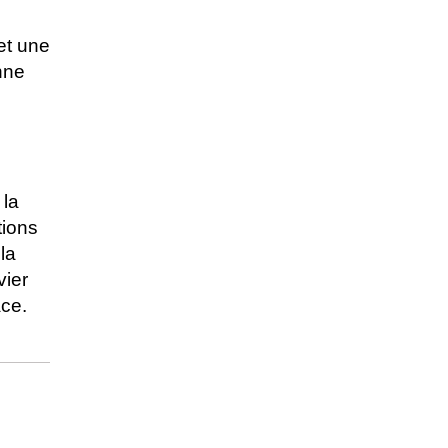
 et une
nne
 la
tions
la
ier
ace.