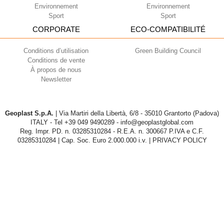
Environnement
Environnement
Sport
Sport
CORPORATE
ECO-COMPATIBILITÉ
Conditions d’utilisation
Green Building Council
Conditions de vente
À propos de nous
Newsletter
Geoplast S.p.A.
| Via Martiri della Libertà, 6/8 - 35010 Grantorto (Padova)
ITALY - Tel
+39 049 9490289
- info@geoplastglobal.com
Reg. Impr. PD. n. 03285310284 - R.E.A. n. 300667 P.IVA e C.F.
03285310284 | Cap. Soc. Euro 2.000.000 i.v. |
PRIVACY POLICY