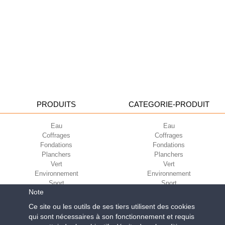
PRODUITS
CATEGORIE-PRODUIT
Eau
Eau
Coffrages
Coffrages
Fondations
Fondations
Planchers
Planchers
Vert
Vert
Environnement
Environnement
Sport
Sport
Note
CORPORATE
ECO-COMPATIBILITÉ
Ce site ou les outils de ses tiers utilisent des cookies
qui sont nécessaires à son fonctionnement et requis
Conditions d’utilisation
Green Building Council