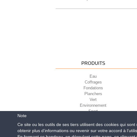
PRODUITS
Eau
Coffrages
Fondations
Planchers
Vert
Environnement
Sport
Note
Ce site ou les outils de ses tiers utilisent des cookies qui son
obtenir plus d’informations ou revenir sur votre accord à l’utili
Geoplast S.p.A.
| Via Mart
En fermant ce bandeau, en déroulant cette page, en cliquant su