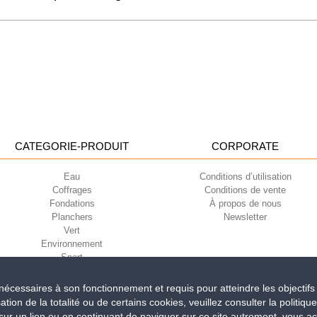
CATEGORIE-PRODUIT
CORPORATE
Eau
Conditions d’utilisation
Coffrages
Conditions de vente
Fondations
À propos de nous
Planchers
Newsletter
Vert
Environnement
Sport
t nécessaires à son fonctionnement et requis pour atteindre les objectifs
sation de la totalité ou de certains cookies, veuillez consulter la politiqu
iri della Libertà, 6/8 - 35010 Grantorto (Padova) ITALY - Tel
+39 049 9490289
r un lien ou en continuant de naviguer sur ce site autrement, vous acce