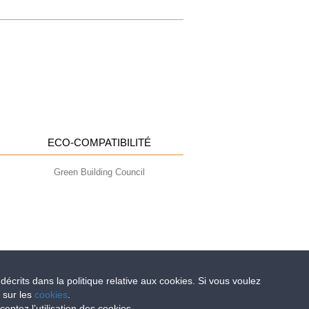
ECO-COMPATIBILITÉ
Green Building Council
 décrits dans la politique relative aux cookies. Si vous voulez
e sur les
cookies
.
- info@geoplastglobal.com
ptez l’utilisation des cookies.