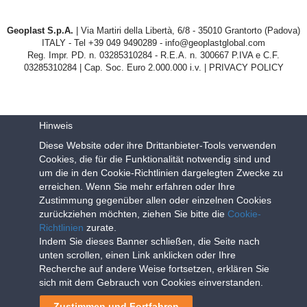
Geoplast S.p.A.
| Via Martiri della Libertà, 6/8 - 35010 Grantorto (Padova)
ITALY - Tel
+39 049 9490289
- info@geoplastglobal.com
Reg. Impr. PD. n. 03285310284 - R.E.A. n. 300667 P.IVA e C.F.
03285310284 | Cap. Soc. Euro 2.000.000 i.v. |
PRIVACY POLICY
Hinweis
Diese Website oder ihre Drittanbieter-Tools verwenden
Cookies, die für die Funktionalität notwendig sind und
um die in den Cookie-Richtlinien dargelegten Zwecke zu
erreichen. Wenn Sie mehr erfahren oder Ihre
Zustimmung gegenüber allen oder einzelnen Cookies
zurückziehen möchten, ziehen Sie bitte die
Cookie-
Richtlinien
zurate.
Indem Sie dieses Banner schließen, die Seite nach
unten scrollen, einen Link anklicken oder Ihre
Recherche auf andere Weise fortsetzen, erklären Sie
sich mit dem Gebrauch von Cookies einverstanden.
Beitrags-
Zustimmen und Fortfahren