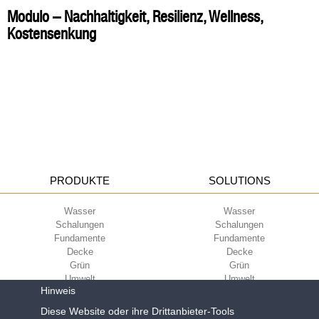
Modulo – Nachhaltigkeit, Resilienz, Wellness,
Kostensenkung
PRODUKTE
SOLUTIONS
Wasser
Wasser
Schalungen
Schalungen
Fundamente
Fundamente
Decke
Decke
Grün
Grün
Umwelt
Umwelt
Hinweis
Sport
Sport
Diese Website oder ihre Drittanbieter-Tools
UNTERNEHMEN
ECOKOMPATIBILITÄT