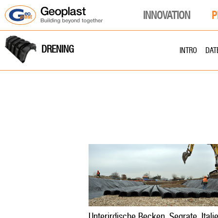
INNOVATION
P
DRENING
INTRO
DAT
Unterirdische Becken, Segrate, Itali