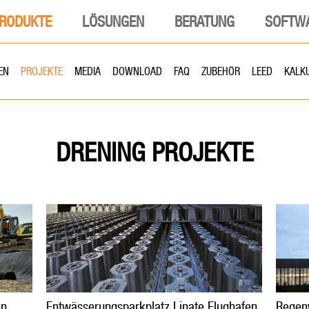
RODUKTE
LÖSUNGEN
BERATUNG
SOFTW
EN
PROJEKTE
MEDIA
DOWNLOAD
FAQ
ZUBEHÖR
LEED
KALK
PROJEKTE
DRENING
en
Entwässerungsparkplatz Linate Flughafen,
Regenw