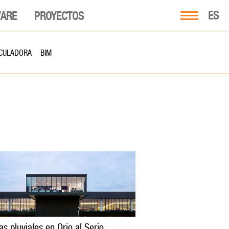
ES
ARE
PROYECTOS
CULADORA
BIM
s pluviales en Orio al Serio,