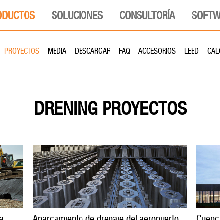
ODUCTOS
SOLUCIONES
CONSULTORÍA
SOFTW
PROYECTOS
MEDIA
DESCARGAR
FAQ
ACCESORIOS
LEED
CAL
PROYECTOS
DRENING
ia
Aparcamiento de drenaje del aeropuerto
Cuenca