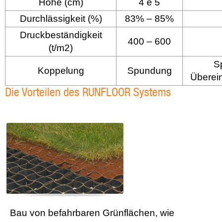
Höhe (cm)
4 e 5
Durchlässigkeit (%)
83% – 85%
Druckbeständigkeit
400 – 600
(t/m2)
S
Koppelung
Spundung
Überei
Die Vorteilen des RUNFLOOR Systems
Bau von befahrbaren Grünflächen, wie