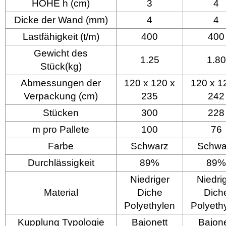
HÖHE h (cm)
3
4
Dicke der Wand (mm)
4
4
Lastfähigkeit (t/m)
400
400
Gewicht des
1.25
1.80
Stück(kg)
Abmessungen der
120 x 120 x
120 x 1
Verpackung (cm)
235
242
Stücken
300
228
m pro Pallete
100
76
Farbe
Schwarz
Schwa
Durchlässigkeit
89%
89%
Niedriger
Niedri
Material
Diche
Dich
Polyethylen
Polyeth
Kupplung Typologie
Bajonett
Bajone