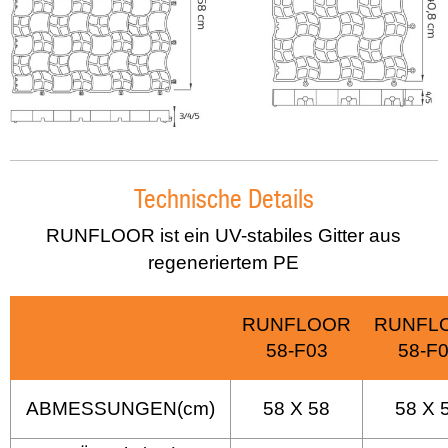
Technische Details
RUNFLOOR ist ein UV-stabiles Gitter aus
regeneriertem PE
RUNFLOOR
RUNFL
58-F03
58-F
ABMESSUNGEN(cm)
58 X 58
58 X 