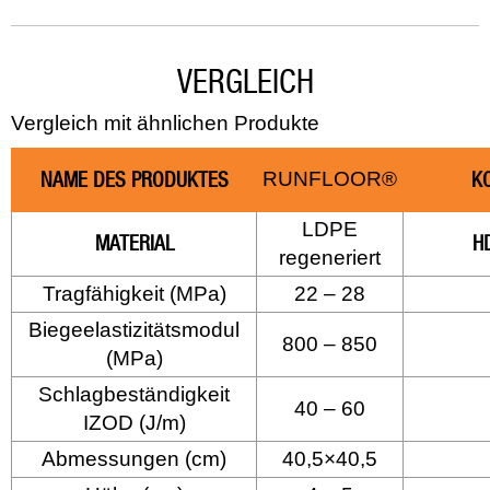
VERGLEICH
Vergleich mit ähnlichen Produkte
NAME DES PRODUKTES
RUNFLOOR®
K
LDPE
MATERIAL
HD
regeneriert
Tragfähigkeit (MPa)
22 – 28
Biegeelastizitätsmodul
800 – 850
(MPa)
Schlagbeständigkeit
40 – 60
IZOD (J/m)
Abmessungen (cm)
40,5×40,5