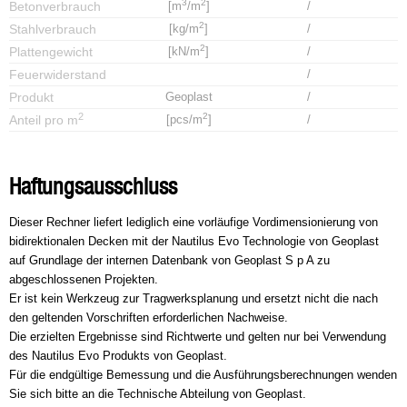
3
2
Betonverbrauch
[m
/m
]
/
2
Stahlverbrauch
[kg/m
]
/
2
Plattengewicht
[kN/m
]
/
Feuerwiderstand
/
Produkt
Geoplast
/
2
2
Anteil pro m
[pcs/m
]
/
Haftungsausschluss
Dieser Rechner liefert lediglich eine vorläufige Vordimensionierung von
bidirektionalen Decken mit der Nautilus Evo Technologie von Geoplast
auf Grundlage der internen Datenbank von Geoplast S p A zu
abgeschlossenen Projekten.
Er ist kein Werkzeug zur Tragwerksplanung und ersetzt nicht die nach
den geltenden Vorschriften erforderlichen Nachweise.
Die erzielten Ergebnisse sind Richtwerte und gelten nur bei Verwendung
des Nautilus Evo Produkts von Geoplast.
Für die endgültige Bemessung und die Ausführungsberechnungen wenden
Sie sich bitte an die Technische Abteilung von Geoplast.