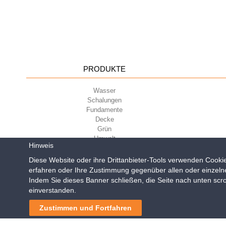
PRODUKTE
Wasser
Schalungen
Fundamente
Decke
Grün
Umwelt
Hinweis
Sport
Diese Website oder ihre Drittanbieter-Tools verwenden Cookie
erfahren oder Ihre Zustimmung gegenüber allen oder einzeln
Indem Sie dieses Banner schließen, die Seite nach unten scro
Geoplast S.p.A.
| Via Mart
einverstanden.
Reg. Impr. PD. n. 0328531
Zustimmen und Fortfahren