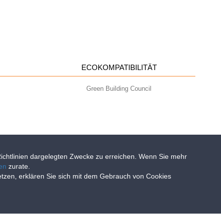
ECOKOMPATIBILITÄT
Green Building Council
-Richtlinien dargelegten Zwecke zu erreichen. Wenn Sie mehr
ien
zurate.
setzen, erklären Sie sich mit dem Gebrauch von Cookies
- info@geoplastglobal.com
0 i.v. |
PRIVACY POLICY