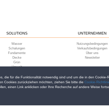
SOLUTIONS
UNTERNEHMEN
Wasser
Nutzungsbedingungen
Schalungen
Verkaufsbedingungen
Fundamente
Über uns
Decke
Newsletter
Grün
Umwelt
Sport
s, die für die Funktionalität notwendig sind und um die in den Cookie
en Cookies zurückziehen möchten, ziehen Sie bitte die
Cookie-Richtlin
llen, einen Link anklicken oder Ihre Recherche auf andere Weise fort
iri della Libertà, 6/8 - 35010 Grantorto (Padova) ITALY - Tel
+39 049 9490289
0284 - R.E.A. n. 300667 P.IVA e C.F. 03285310284 | Cap. Soc. Euro 2.000.00