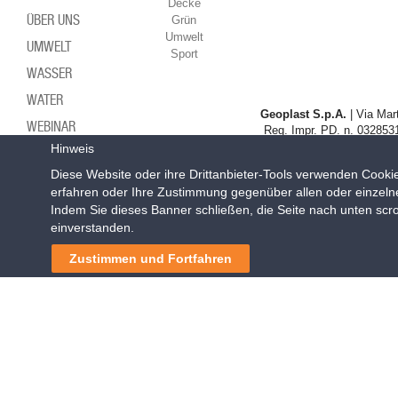
Decke
ÜBER UNS
Grün
Umwelt
UMWELT
Sport
WASSER
WATER
Geoplast S.p.A.
| Via Mart
WEBINAR
Reg. Impr. PD. n. 0328531
Hinweis
WOHN
Diese Website oder ihre Drittanbieter-Tools verwenden Cookie
erfahren oder Ihre Zustimmung gegenüber allen oder einzeln
Indem Sie dieses Banner schließen, die Seite nach unten scro
einverstanden.
Zustimmen und Fortfahren