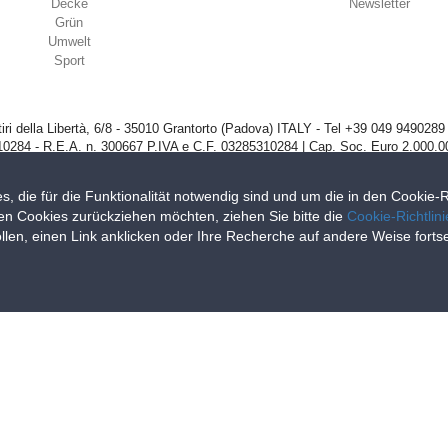
Decke
Newsletter
Grün
Umwelt
Sport
iri della Libertà, 6/8 - 35010 Grantorto (Padova) ITALY - Tel
+39 049 9490289
0284 - R.E.A. n. 300667 P.IVA e C.F. 03285310284 | Cap. Soc. Euro 2.000.00
s, die für die Funktionalität notwendig sind und um die in den Cookie
en Cookies zurückziehen möchten, ziehen Sie bitte die
Cookie-Richtlin
llen, einen Link anklicken oder Ihre Recherche auf andere Weise fort