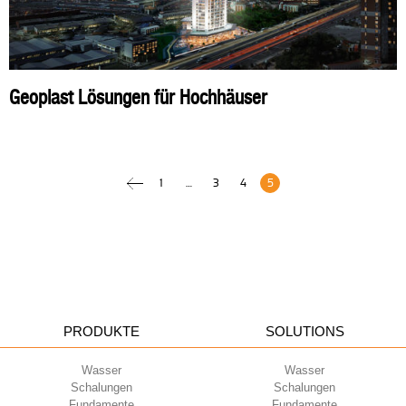
Geoplast Lösungen für Hochhäuser
1
…
3
4
5
PRODUKTE
SOLUTIONS
Wasser
Wasser
Schalungen
Schalungen
Fundamente
Fundamente