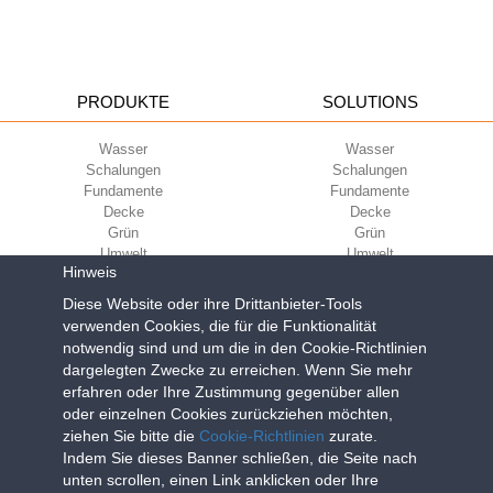
PRODUKTE
SOLUTIONS
Wasser
Wasser
Schalungen
Schalungen
Fundamente
Fundamente
Decke
Decke
Grün
Grün
Umwelt
Umwelt
Hinweis
Sport
Sport
Diese Website oder ihre Drittanbieter-Tools
UNTERNEHMEN
ECOKOMPATIBILITÄT
verwenden Cookies, die für die Funktionalität
notwendig sind und um die in den Cookie-Richtlinien
Nutzungsbedingungen
Green Building Council
dargelegten Zwecke zu erreichen. Wenn Sie mehr
Verkaufsbedingungen
erfahren oder Ihre Zustimmung gegenüber allen
Über uns
oder einzelnen Cookies zurückziehen möchten,
Newsletter
ziehen Sie bitte die
Cookie-Richtlinien
zurate.
Indem Sie dieses Banner schließen, die Seite nach
unten scrollen, einen Link anklicken oder Ihre
Geoplast S.p.A.
| Via Martiri della Libertà, 6/8 - 35010 Grantorto (Padova)