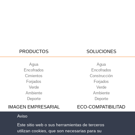
PRODUCTOS
SOLUCIONES
Agua
Agua
Encofrados
Encofrados
Cimientos
Construcción
Forjados
Forjados
Verde
Verde
Ambiente
Ambiente
Deporte
Deporte
IMAGEN EMPRESARIAL
ECO-COMPATIBILITAD
Aviso
Condiciones de uso
Green Building Council
Este sitio web o sus herramientas de terceros
Condiciones de venta
utilizan cookies, que son necesarias para su
Sobre nosotros