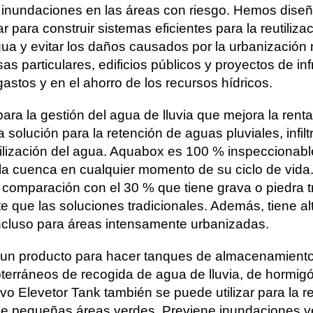
e a inundaciones en las áreas con riesgo. Hemos dis
r para construir sistemas eficientes para la reutiliza
 agua y evitar los daños causados por la urbanizació
 particulares, edificios públicos y proyectos de infr
astos y en el ahorro de los recursos hídricos.
ra la gestión del agua de lluvia que mejora la rentabi
 solución para la retención de aguas pluviales, infilt
tilización del agua. Aquabox es 100 % inspeccionab
la cuenca en cualquier momento de su ciclo de vida.
comparación con el 30 % que tiene grava o piedra tr
que las soluciones tradicionales. Además, tiene al
cluso para áreas intensamente urbanizadas.
un producto para hacer tanques de almacenamiento d
terráneos de recogida de agua de lluvia, de hormig
o Elevetor Tank también se puede utilizar para la 
 de pequeñas áreas verdes. Previene inundaciones ve