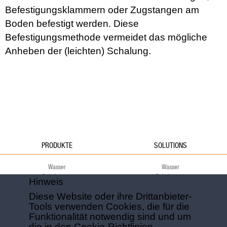
Befestigungsklammern oder Zugstangen am
Boden befestigt werden. Diese
Befestigungsmethode vermeidet das mögliche
Anheben der (leichten) Schalung.
PRODUKTE
SOLUTIONS
Wasser
Wasser
Schalungen
Schalungen
Hinweis
Fundamente
Fundamente
Diese Website oder ihre Drittanbieter-
Decke
Decke
Tools verwenden Cookies, die für die
Grün
Grün
Funktionalität notwendig sind und um
Umwelt
Umwelt
Sport
Sport
die in den Cookie-Richtlinien