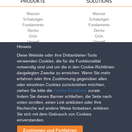
PRODUKTE
SOLUTIONS
Wasser
Wasser
Schalungen
Schalungen
Fundamente
Fundamente
Decke
Decke
Grün
Grün
Umwelt
Umwelt
Hinweis
Sport
Sport
Diese Website oder ihre Drittanbieter-Tools
UNTERNEHMEN
ECOKOMPATIBILITÄT
verwenden Cookies, die für die Funktionalität
notwendig sind und um die in den Cookie-Richtlinien
Nutzungsbedingungen
Green Building Council
dargelegten Zwecke zu erreichen. Wenn Sie mehr
Verkaufsbedingungen
erfahren oder Ihre Zustimmung gegenüber allen
Über uns
oder einzelnen Cookies zurückziehen möchten,
Newsletter
ziehen Sie bitte die
Cookie-Richtlinien
zurate.
Indem Sie dieses Banner schließen, die Seite nach
unten scrollen, einen Link anklicken oder Ihre
Geoplast S.p.A.
| Via Martiri della Libertà, 6/8 - 35010 Grantorto (Padova)
Recherche auf andere Weise fortsetzen, erklären
ITALY - Tel
+39 049 9490289
- info@geoplastglobal.com
Sie sich mit dem Gebrauch von Cookies
Reg. Impr. PD. n. 03285310284 - R.E.A. n. 300667 P.IVA e C.F.
einverstanden.
03285310284 | Cap. Soc. Euro 2.000.000 i.v. |
PRIVACY POLICY
Zustimmen und Fortfahren