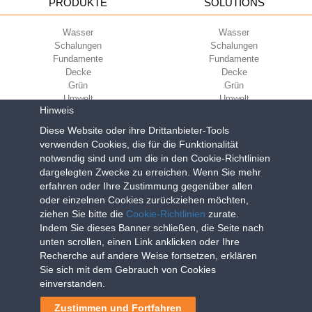
PRODUKTE
SOLUTIONS
Wasser
Wasser
Schalungen
Schalungen
Fundamente
Fundamente
Decke
Decke
Grün
Grün
Umwelt
Umwelt
Hinweis
Sport
Sport
Diese Website oder ihre Drittanbieter-Tools
UNTERNEHMEN
ECOKOMPATIBILITÄT
verwenden Cookies, die für die Funktionalität
notwendig sind und um die in den Cookie-Richtlinien
Nutzungsbedingungen
Green Building Council
dargelegten Zwecke zu erreichen. Wenn Sie mehr
Verkaufsbedingungen
erfahren oder Ihre Zustimmung gegenüber allen
Über uns
oder einzelnen Cookies zurückziehen möchten,
Newsletter
ziehen Sie bitte die
Cookie-Richtlinien
zurate.
Indem Sie dieses Banner schließen, die Seite nach
unten scrollen, einen Link anklicken oder Ihre
Geoplast S.p.A.
| Via Martiri della Libertà, 6/8 - 35010 Grantorto (Padova)
Recherche auf andere Weise fortsetzen, erklären
ITALY - Tel
+39 049 9490289
- info@geoplastglobal.com
Sie sich mit dem Gebrauch von Cookies
Reg. Impr. PD. n. 03285310284 - R.E.A. n. 300667 P.IVA e C.F.
einverstanden.
03285310284 | Cap. Soc. Euro 2.000.000 i.v. |
PRIVACY POLICY
Zustimmen und Fortfahren