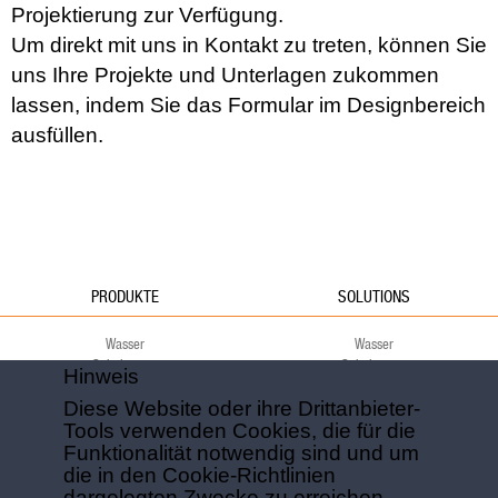
Projektierung zur Verfügung.
Um direkt mit uns in Kontakt zu treten, können Sie
uns Ihre Projekte und Unterlagen zukommen
lassen, indem Sie das Formular im Designbereich
ausfüllen.
PRODUKTE
SOLUTIONS
Wasser
Wasser
Schalungen
Schalungen
Hinweis
Fundamente
Fundamente
Diese Website oder ihre Drittanbieter-
Decke
Decke
Tools verwenden Cookies, die für die
Grün
Grün
Funktionalität notwendig sind und um
Umwelt
Umwelt
Sport
Sport
die in den Cookie-Richtlinien
dargelegten Zwecke zu erreichen.