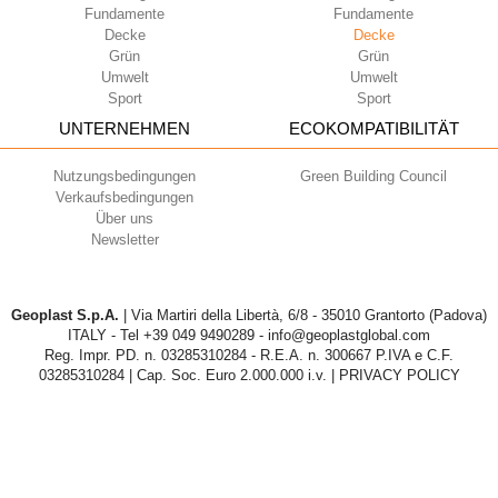
Fundamente
Fundamente
Decke
Decke
Grün
Grün
Umwelt
Umwelt
Sport
Sport
UNTERNEHMEN
ECOKOMPATIBILITÄT
Nutzungsbedingungen
Green Building Council
Verkaufsbedingungen
Über uns
Newsletter
Geoplast S.p.A.
| Via Martiri della Libertà, 6/8 - 35010 Grantorto (Padova)
ITALY - Tel
+39 049 9490289
- info@geoplastglobal.com
Reg. Impr. PD. n. 03285310284 - R.E.A. n. 300667 P.IVA e C.F.
03285310284 | Cap. Soc. Euro 2.000.000 i.v. |
PRIVACY POLICY