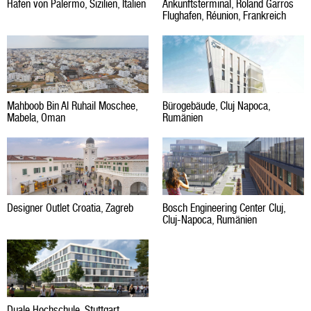
Hafen von Palermo, Sizilien, Italien
Ankunftsterminal, Roland Garros
Flughafen, Réunion, Frankreich
Mahboob Bin Al Ruhail Moschee,
Bürogebäude, Cluj Napoca,
Mabela, Oman
Rumänien
Designer Outlet Croatia, Zagreb
Bosch Engineering Center Cluj,
Cluj-Napoca, Rumänien
Duale Hochschule, Stuttgart,