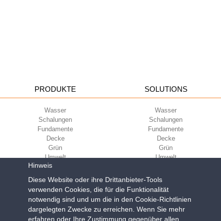
PRODUKTE
SOLUTIONS
Wasser
Wasser
Schalungen
Schalungen
Fundamente
Fundamente
Decke
Decke
Grün
Grün
Umwelt
Umwelt
Hinweis
Sport
Sport
UNTERNEHMEN
Diese Website oder ihre Drittanbieter-Tools
ECOKOMPATIBILITÄT
verwenden Cookies, die für die Funktionalität
notwendig sind und um die in den Cookie-Richtlinien
Nutzungsbedingungen
Green Building Council
dargelegten Zwecke zu erreichen. Wenn Sie mehr
Verkaufsbedingungen
erfahren oder Ihre Zustimmung gegenüber allen
Über uns