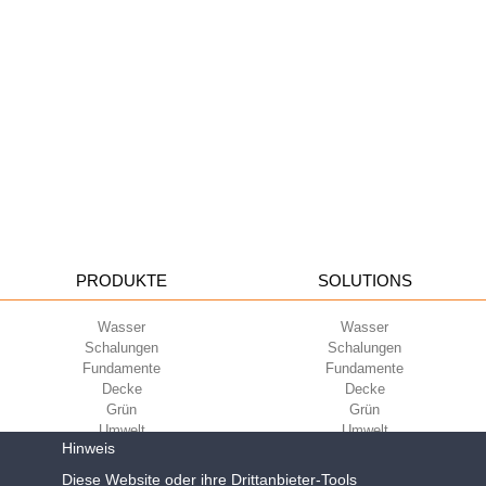
PRODUKTE
SOLUTIONS
Wasser
Wasser
Schalungen
Schalungen
Fundamente
Fundamente
Decke
Decke
Grün
Grün
Umwelt
Umwelt
Hinweis
Sport
Sport
UNTERNEHMEN
Diese Website oder ihre Drittanbieter-Tools
ECOKOMPATIBILITÄT