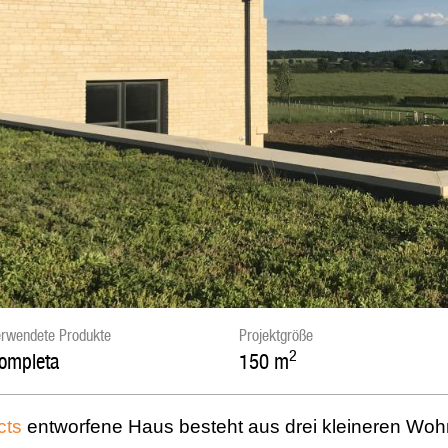
rwendete Produkte
Projektgröße
2
ompleta
150
m
cts
entworfene Haus besteht aus drei kleineren Wohnp