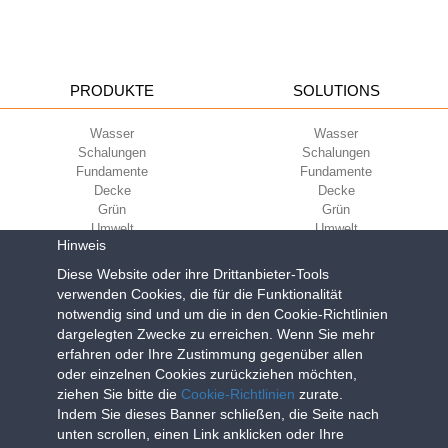
PRODUKTE
SOLUTIONS
Wasser
Wasser
Schalungen
Schalungen
Fundamente
Fundamente
Decke
Decke
Grün
Grün
Umwelt
Umwelt
Hinweis
Sport
Sport
UNTERNEHMEN
Diese Website oder ihre Drittanbieter-Tools
ECOKOMPATIBILITÄT
verwenden Cookies, die für die Funktionalität
notwendig sind und um die in den Cookie-Richtlinien
Nutzungsbedingungen
Green Building Council
dargelegten Zwecke zu erreichen. Wenn Sie mehr
Verkaufsbedingungen
erfahren oder Ihre Zustimmung gegenüber allen
Über uns
oder einzelnen Cookies zurückziehen möchten,
Newsletter
ziehen Sie bitte die
Cookie-Richtlinien
zurate.
Indem Sie dieses Banner schließen, die Seite nach
unten scrollen, einen Link anklicken oder Ihre
Geoplast S.p.A.
| Via Martiri della Libertà, 6/8 - 35010 Grantorto (Padova)