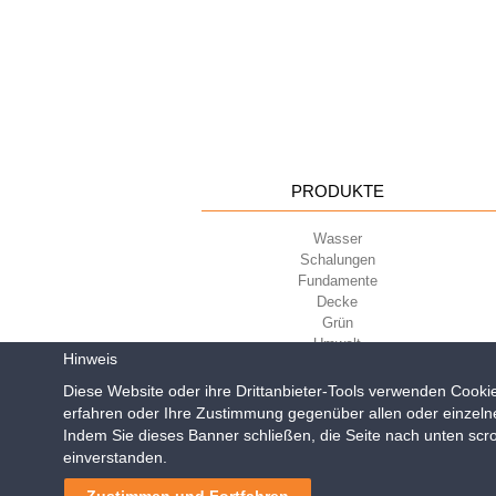
PRODUKTE
Wasser
Schalungen
Fundamente
Decke
Grün
Umwelt
Hinweis
Sport
Diese Website oder ihre Drittanbieter-Tools verwenden Cookie
erfahren oder Ihre Zustimmung gegenüber allen oder einzeln
Indem Sie dieses Banner schließen, die Seite nach unten scro
Geoplast S.p.A.
| Via Mart
einverstanden.
Reg. Impr. PD. n. 0328531