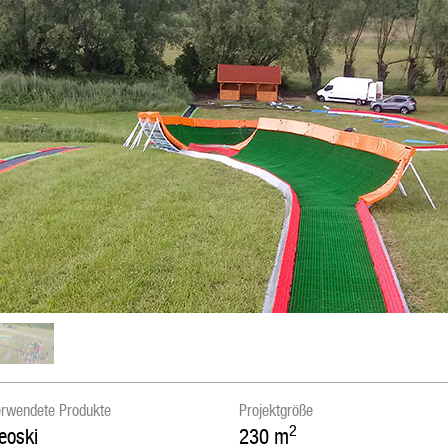
rwendete Produkte
Projektgröße
2
eoski
230
m