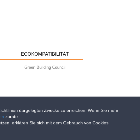
ECOKOMPATIBILITÄT
Green Building Council
-Richtlinien dargelegten Zwecke zu erreichen. Wenn Sie mehr
ien
zurate.
setzen, erklären Sie sich mit dem Gebrauch von Cookies
- info@geoplastglobal.com
0 i.v. |
PRIVACY POLICY