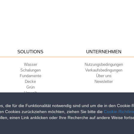
SOLUTIONS
UNTERNEHMEN
Wasser
Nutzungsbedingungen
Schalungen
Verkaufsbedingungen
Fundamente
Über uns
Decke
Newsletter
Grün
Umwelt
Sport
s, die für die Funktionalität notwendig sind und um die in den Cookie
en Cookies zurückziehen möchten, ziehen Sie bitte die
Cookie-Richtlin
llen, einen Link anklicken oder Ihre Recherche auf andere Weise fort
iri della Libertà, 6/8 - 35010 Grantorto (Padova) ITALY - Tel
+39 049 9490289
0284 - R.E.A. n. 300667 P.IVA e C.F. 03285310284 | Cap. Soc. Euro 2.000.00