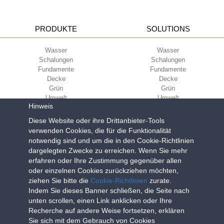
PRODUKTE
SOLUTIONS
Wasser
Wasser
Schalungen
Schalungen
Fundamente
Fundamente
Decke
Decke
Grün
Grün
Umwelt
Umwelt
Hinweis
Sport
Sport
UNTERNEHMEN
Diese Website oder ihre Drittanbieter-Tools
ECOKOMPATIBILITÄT
verwenden Cookies, die für die Funktionalität
notwendig sind und um die in den Cookie-Richtlinien
Nutzungsbedingungen
Green Building Council
dargelegten Zwecke zu erreichen. Wenn Sie mehr
Verkaufsbedingungen
erfahren oder Ihre Zustimmung gegenüber allen
Über uns
oder einzelnen Cookies zurückziehen möchten,
Newsletter
ziehen Sie bitte die
Cookie-Richtlinien
zurate.
Indem Sie dieses Banner schließen, die Seite nach
unten scrollen, einen Link anklicken oder Ihre
Geoplast S.p.A.
| Via Martiri della Libertà, 6/8 - 35010 Grantorto (Padova)
Recherche auf andere Weise fortsetzen, erklären
ITALY - Tel
+39 049 9490289
- info@geoplastglobal.com
Sie sich mit dem Gebrauch von Cookies
Reg. Impr. PD. n. 03285310284 - R.E.A. n. 300667 P.IVA e C.F.