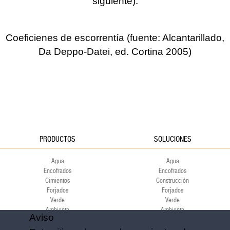
siguiente).
Coeficienes de escorrentía (fuente: Alcantarillado,
Da Deppo-Datei, ed. Cortina 2005)
PRODUCTOS
SOLUCIONES
Agua
Agua
Encofrados
Encofrados
Cimientos
Construcción
Forjados
Forjados
Verde
Verde
Ambiente
Ambiente
Aviso
Deporte
Deporte