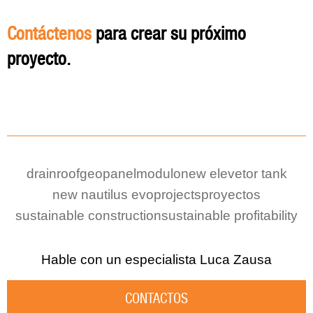
Contáctenos
para crear su próximo
proyecto.
drainroof
geopanel
modulo
new elevetor tank
new nautilus evo
projects
proyectos
sustainable construction
sustainable profitability
Hable con un especialista
Luca Zausa
CONTACTOS