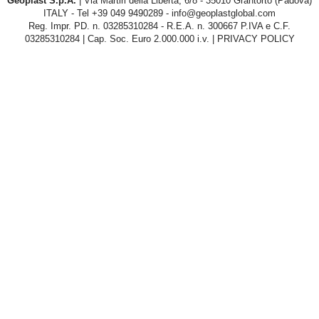
Geoplast S.p.A.
| Via Martiri della Libertà, 6/8 - 35010 Grantorto (Padova)
ITALY - Tel
+39 049 9490289
- info@geoplastglobal.com
Reg. Impr. PD. n. 03285310284 - R.E.A. n. 300667 P.IVA e C.F.
03285310284 | Cap. Soc. Euro 2.000.000 i.v. |
PRIVACY POLICY