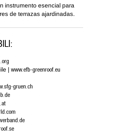
n instrumento esencial para
res de terrazas ajardinadas.
ILI:
.org
www.efb-greenroof.eu
le |
.sfg-gruen.ch
b.de
.at
ld.com
verband.de
oof.se