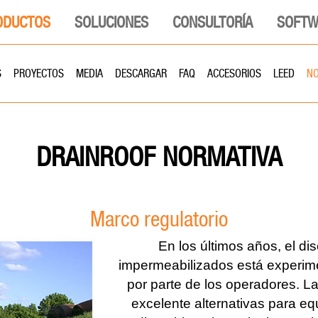
ODUCTOS
SOLUCIONES
CONSULTORÍA
SOFTW
S
PROYECTOS
MEDIA
DESCARGAR
FAQ
ACCESORIOS
LEED
NO
NORMATIVA
DRAINROOF
Marco regulatorio
En los últimos años, el d
impermeabilizados está experime
por parte de los operadores. L
excelente alternativas para equ