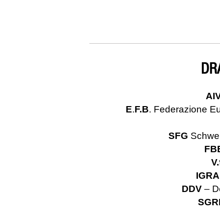
DR
AI
E
.
F.B
. Federazione Eur
SFG
Schwei
FB
V.
IGRA
DDV
– De
SGR