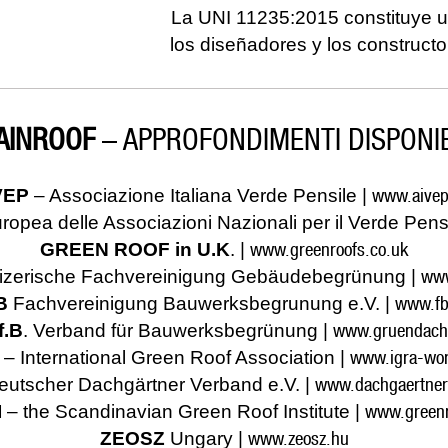
La UNI 11235:2015 constituye u
los diseñadores y los constructo
AINROOF
– APPROFONDIMENTI DISPONIB
www.aivep
VEP
– Associazione Italiana Verde Pensile |
opea delle Associazioni Nazionali per il Verde Pensi
www.greenroofs.co.uk
GREEN ROOF in U.K
. |
www
zerische Fachvereinigung Gebäudebegrünung |
www.fb
B
Fachvereinigung Bauwerksbegrunung e.V. |
www.gruendach
f.B
. Verband für Bauwerksbegrünung |
www.igra-wor
– International Green Roof Association |
www.dachgaertner
utscher Dachgärtner Verband e.V. |
www.greenr
I
– the Scandinavian Green Roof Institute |
www.zeosz.hu
ZEOSZ
Ungary |