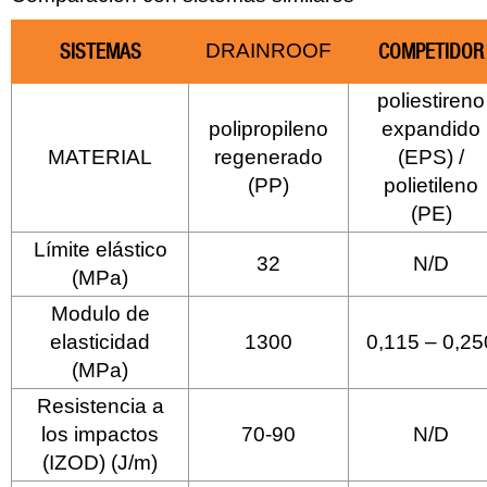
SISTEMAS
DRAINROOF
COMPETIDOR
poliestireno
polipropileno
expandido
MATERIAL
regenerado
(EPS) /
(PP)
polietileno
(PE)
Límite elástico
32
N/D
(MPa)
Modulo de
elasticidad
1300
0,115 – 0,25
(MPa)
Resistencia a
los impactos
70-90
N/D
(IZOD) (J/m)