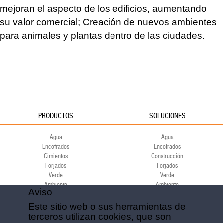
mejoran el aspecto de los edificios, aumentando
su valor comercial; Creación de nuevos ambientes
para animales y plantas dentro de las ciudades.
PRODUCTOS
SOLUCIONES
Agua
Agua
Encofrados
Encofrados
Cimientos
Construcción
Forjados
Forjados
Verde
Verde
Ambiente
Ambiente
Aviso
Deporte
Deporte
Este sitio web o sus herramientas de
IMAGEN EMPRESARIAL
ECO-COMPATIBILITAD
terceros utilizan cookies, que son