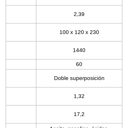
(cmq/mq)
Peso por mq
2,39
(Kg)
Tamaño palé
100 x 120 x 230
(cm)
N. piezas por
1440
palé
60
Mq por palé
Tipo di
Doble superposición
enganche
Reserva
1,32
hídrica (l/mq)
Volumen de
17,2
flujo (l/mq)