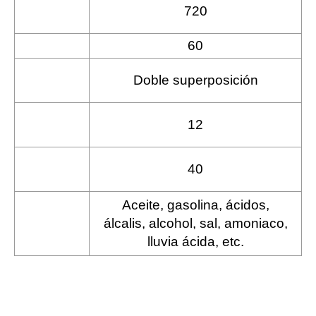
N. piezas por
720
palé
60
Mq por palé
Tipo di
Doble superposición
enganche
Reserva
12
hídrica (l/mq)
Volumen de
40
flujo (l/mq)
Aceite, gasolina, ácidos,
Resistencia a
álcalis, alcohol, sal, amoniaco,
los agentes
lluvia ácida, etc.
externos