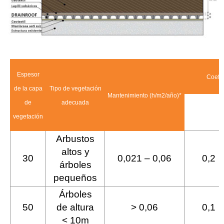
Espesor
Coefic
de la capa
Tipo de vegetación
Mantenimiento (h/m2/año)*
de
adecuada
Pendiente 
vegetación
15°
Arbustos
altos y
30
0,021 – 0,06
0,2
árboles
pequeños
Árboles
50
de altura
> 0,06
0,1
< 10m