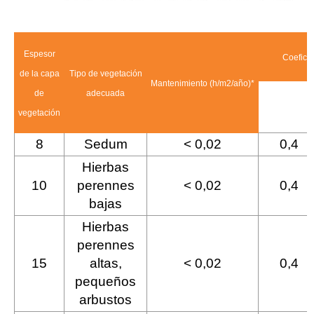
Espesor
Coeficie
de la capa
Tipo de vegetación
Mantenimiento (h/m2/año)*
de
adecuada
Pendiente
vegetación
< 15°
8
Sedum
< 0,02
0,4
Hierbas
10
perennes
< 0,02
0,4
bajas
Hierbas
perennes
15
altas,
< 0,02
0,4
pequeños
arbustos