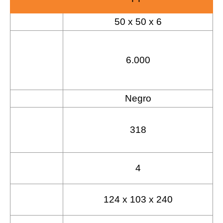
50 x 50 x 6
Tamaño (cm)
Resistencia a
la
6.000
compresión
(Kg/mq)
Negro
Color
Superficie de
318
drenaje
(cmq/mq)
Peso por mq
4
(Kg)
Tamaño palé
124 x 103 x 240
(cm)