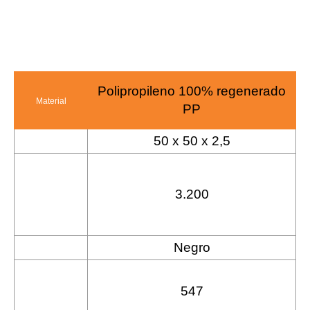
Polipropileno 100% regenerado
Material
PP
50 x 50 x 2,5
Tamaño (cm)
Resistencia a
la
3.200
compresión
(Kg/mq)
Negro
Color
Superficie de
547
drenaje