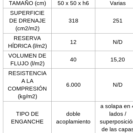
TAMAÑO (cm)
50 x 50 x h6
Varias
SUPERFICIE
DE DRENAJE
318
251
(cm2/m2)
RESERVA
12
N/D
HÍDRICA (l/m2)
VOLUMEN DE
40
15,20
FLUJO (l/m2)
RESISTENCIA
A LA
6.000
N/D
COMPRESIÓN
(kg/m2)
a solapa en 
TIPO DE
doble
lados /
ENGANCHE
acoplamiento
superposició
de las capa