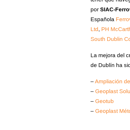
por
SIAC-Ferro
Española
Ferro
Ltd
,
PH McCarth
South Dublin C
La mejora del c
de Dublín ha sid
–
Ampliación de
–
Geoplast Sol
–
Geotub
–
Geoplast Méto