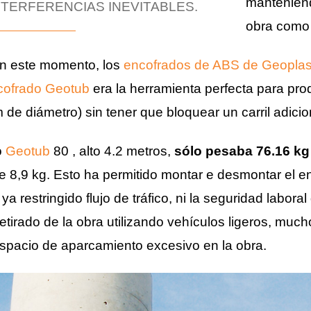
manteniend
NTERFERENCIAS INEVITABLES.
obra como 
n este momento, los
encofrados de ABS de Geoplas
cofrado Geotub
era la herramienta perfecta para pro
de diámetro) sin tener que bloquear un carril adicion
o
Geotub
80 , alto 4.2 metros,
sólo pesaba 76.16 kg 
 8,9 kg. Esto ha permitido montar e desmontar el 
a restringido flujo de tráfico, ni la seguridad labor
retirado de la obra utilizando vehículos ligeros, muc
espacio de aparcamiento excesivo en la obra.