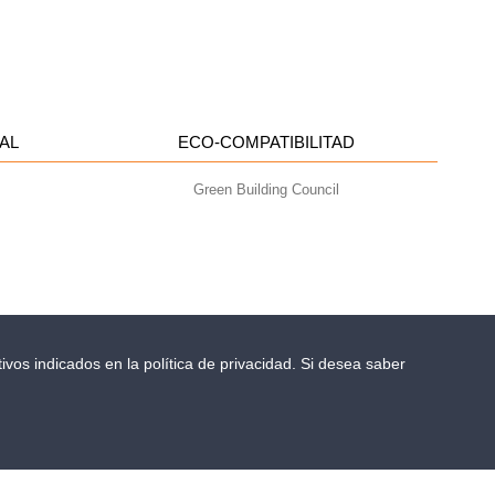
AL
ECO-COMPATIBILITAD
Green Building Council
ivos indicados en la política de privacidad. Si desea saber
- info@geoplastglobal.com
0 i.v. |
PRIVACY POLICY
ES: EL NUEVO MANUAL TÉCNICO WALL-Y
ESTÁ EN LÍNEA