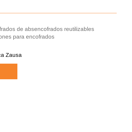
frados de abs
encofrados reutilizables
iones para encofrados
ca Zausa