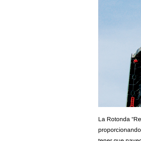
La Rotonda “Red
proporcionando 
tener que naveg