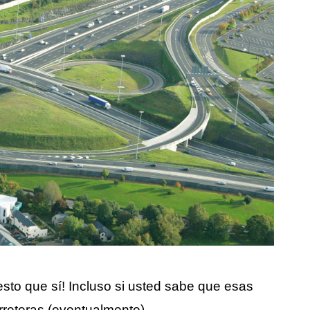
esto que sí! Incluso si usted sabe que esas
rreteras (eventualmente).