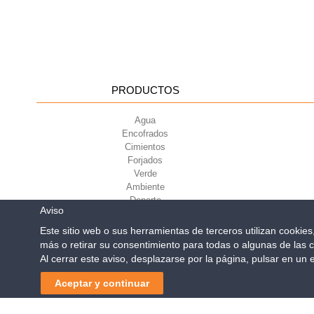
PRODUCTOS
Agua
Encofrados
Cimientos
Forjados
Verde
Ambiente
Deporte
Aviso
Este sitio web o sus herramientas de terceros utilizan cookie
más o retirar su consentimiento para todas o algunas de las c
Geoplast S.p.A.
| Via Mart
Al cerrar este aviso, desplazarse por la página, pulsar en un
Reg. Impr. PD. n. 0328531
Soluciones pa
del nuevo Dis
Aceptar y continuar
Navegación