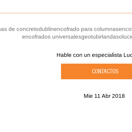
as de concreto
dublin
encofrado para columnas
enco
encofrados universales
geotub
irlanda
soluc
Hable con un especialista
Lu
CONTACTOS
Mie 11 Abr 2018