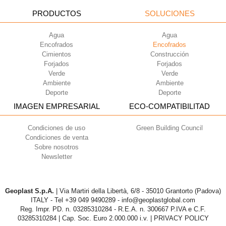
PRODUCTOS
SOLUCIONES
Agua
Agua
Encofrados
Encofrados
Cimientos
Construcción
Forjados
Forjados
Verde
Verde
Ambiente
Ambiente
Deporte
Deporte
IMAGEN EMPRESARIAL
ECO-COMPATIBILITAD
Condiciones de uso
Green Building Council
Condiciones de venta
Sobre nosotros
Newsletter
Geoplast S.p.A.
| Via Martiri della Libertà, 6/8 - 35010 Grantorto (Padova)
ITALY - Tel
+39 049 9490289
- info@geoplastglobal.com
Reg. Impr. PD. n. 03285310284 - R.E.A. n. 300667 P.IVA e C.F.
03285310284 | Cap. Soc. Euro 2.000.000 i.v. |
PRIVACY POLICY