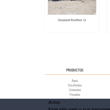
Geoplast Runfloor 11
PRODUCTOS
Agua
Encofrados
Cimientos
Forjados
Verde
Aviso
Ambiente
Este sitio web o sus herrami
Deporte