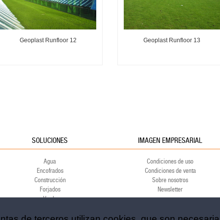
Geoplast Runfloor 12
Geoplast Runfloor 13
SOLUCIONES
IMAGEN EMPRESARIAL
Agua
Condiciones de uso
Encofrados
Condiciones de venta
Construcción
Sobre nosotros
Forjados
Newsletter
Verde
Ambiente
entas de terceros utilizan cookies, que son necesari
Deporte