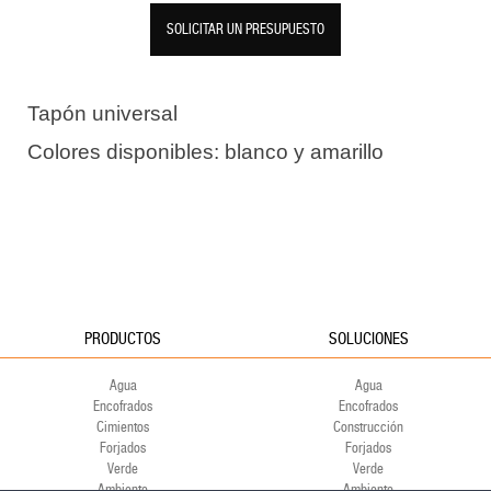
SOLICITAR UN PRESUPUESTO
Tapón universal
Colores disponibles: blanco y amarillo
PRODUCTOS
SOLUCIONES
Agua
Agua
Encofrados
Encofrados
Cimientos
Construcción
Forjados
Forjados
Verde
Verde
Ambiente
Ambiente