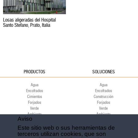
Losas aligeradas del Hospital
Santo Stefano, Prato, Italia
PRODUCTOS
SOLUCIONES
Agua
Agua
Encofrados
Encofrados
Cimientos
Construcción
Forjados
Forjados
Verde
Verde
Ambiente
Ambiente
Aviso
Deporte
Deporte
Este sitio web o sus herramientas de
IMAGEN EMPRESARIAL
ECO-COMPATIBILITAD
terceros utilizan cookies, que son